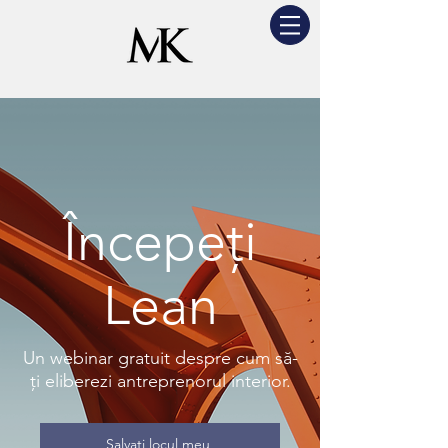
Începeți
Lean
Un webinar gratuit despre cum să-
ți eliberezi antreprenorul interior.
Salvați locul meu