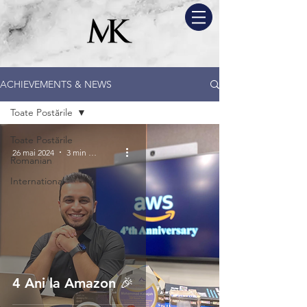
ACHIEVEMENTS & NEWS
Toate Postările
Toate Postările
26 mai 2024
3 min de citit
Romanian
International
4 Ani la Amazon 🎉