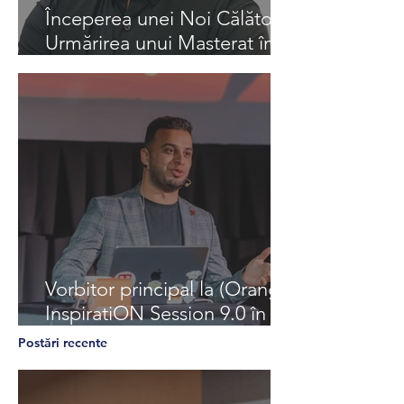
Începerea unei Noi Călătorii:
Urmărirea unui Masterat în
Calcul Avansat și Inteligență
Artificială la Universitatea din
Liverpool
Vorbitor principal la (Orange)
InspiratiON Session 9.0 în
Chișinău: O călătorie în
Postări recente
viitorul inteligenței artificiale
generative